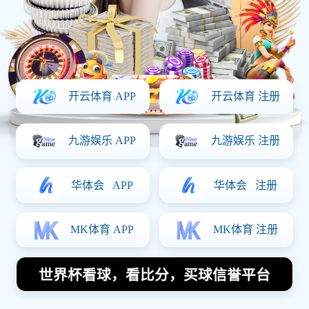
2025-09-02 14:43:50
本文将对巴黎圣日耳曼与多特蒙德之间的一场精彩
对决进行详细回顾和赛后分析。这场比赛吸引了众
多足球迷的关注，双方在场上展开了激烈的较量。
文章从四个方面进行探讨：首先是比赛的背景与重
要性，其次是比赛过程中的关键时刻，再者是球员
表现的亮点分析，最后则是战术布局及其影响。通
过这些角度，我们不仅可以了解这场比赛的精彩程
度，还能深入分析各队的策略与表现，为今后的比
赛提供借鉴。
1、比赛背景与重要
性
巴黎圣日耳曼与多特蒙德作为欧洲足坛的重要球
队，一直以来都以其强大的实力和独特的风格备受
关注。这场对决不仅是两支豪门球队之间的较量，