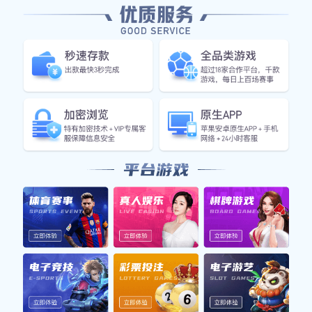
更是在欧战舞台上的一场关键战役。对于巴黎圣日
耳曼而言，他们希望通过胜利巩固自己的冠军地
位，而多特蒙德则渴望打破对手的强势局面，争取
更高的位置。
此外，此役也是两队在新赛季交锋的重要节点。巴
黎圣日耳曼经过几轮联赛磨合，已经逐渐找回状
态，而多特蒙德也不甘示弱，在国内联赛中展现出
强劲势头。因此，这场较量无疑成为两队展现实
力、检验成果的重要机会。
赛事前，各方媒体对此次对决进行了广泛报道，球