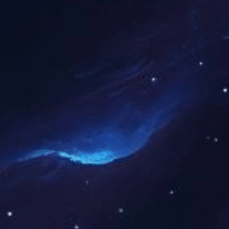
日常生活，这些内容都能拉近偶像与粉丝
这种即时性的信息传播，使得每个精彩瞬
成惊艳操作后，其照片或视频很快便会被
强了粉丝对球队及运动员的认同感，更促
同时，各类图片通也为广大喜爱足球的人
比赛时拍摄到的精彩片段，与朋友共同回
其中，从而推动整个社区更加活跃。
威廉希尔平台
4、塑造积极向
除了个人荣誉外，这些明星运动员还代表
斗，实现自我价值，并以此激励周围的人
以从中获得勇气和动力去面对生活中的各
同时，通过欣赏这些图片，年轻人能够了
都是不可或缺的一部分，他们需要相互信
说，是一种良好的引导，可以帮助他们建
最后，不容忽视的是，通过对这些明星形