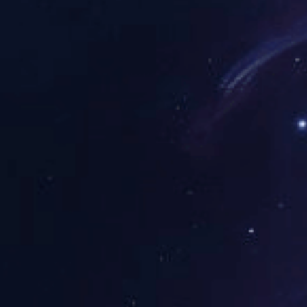
此外，如内马尔等新生代球星也经历了类
的才能和坚韧不拔的精神。这种拼搏精神
2、赛场上精彩
在每一场比赛中，总有一些令人震撼的瞬
更是观众心中的永恒记忆。例如，当梅西
充满坚定眼神的一刹那，将成为无数人心
另一位传奇人物齐达内，在世界杯决赛中
单而又直接的方法，诠释了什么叫做“关
人们对于体育竞技产生更深层次的思考。
此外，一些年轻球员的不俗表现，同样值
个比赛增添了一份新鲜感。这些精彩时刻
拼搏精神的重要性。
3、社交媒体助
随着科技的发展，社交媒体已经成为明星
Instagram、微博等平台上，粉丝可