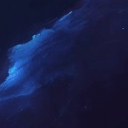
2025-12-25 05:46:16
2023年足球明星后卫最新排
名揭晓谁将成为最佳后卫之王
2025-12-24 12:02:55
足球明星颜值合照大赏汇聚全
球顶级球员风采与魅力瞬间
2025-12-23 18:45:23
新一线足球明星崛起背后的故
事与未来发展趋势分析
2025-12-23 02:21:50
羽毛球意识排名新突破北京羽
毛球队展现卓越创新实力
2025-12-22 08:39:45
哪个足球明星在本赛季的比赛
中成功打入9球引发热议
2025-12-21 17:03:28
足球明星化身老人街头踢球引