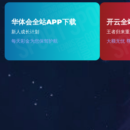
探索卡足球明星图片通的魅
无限风采与激情
2025-12-25 05:46:16
在足球的世界里，明星球员不仅是赛场上
索卡足球明星图片通的魅力与精彩瞬间”
响和意义。首先，我们将探讨这些明星球
在足球领域取得辉煌成绩；其次，我们会
数追随者；接着，我们会讨论社交媒体与
到足球的激情；最后，我们将总结这些元
长的重要性。通过这篇文章，希望能够让
1、明星球员背
每位足球明星都有自己的奋斗历程，他们
西，他从孩提时代起就展现出超凡的天赋