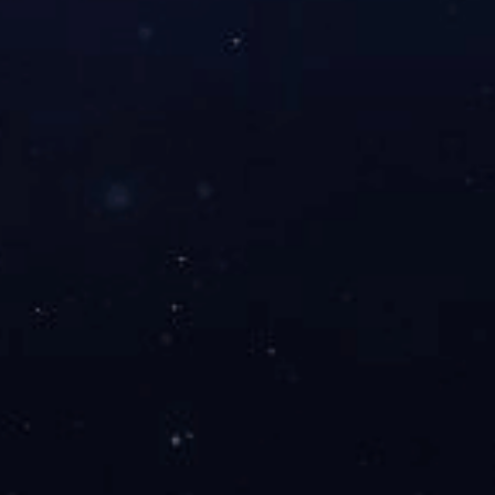
导航
集团首页

了解williamhill威廉希尔
戏让生活更精
趣游戏APP,
体育热点
二十四小时专
体育明星
台运营商!
企业服务
互动威廉希尔官网
XML