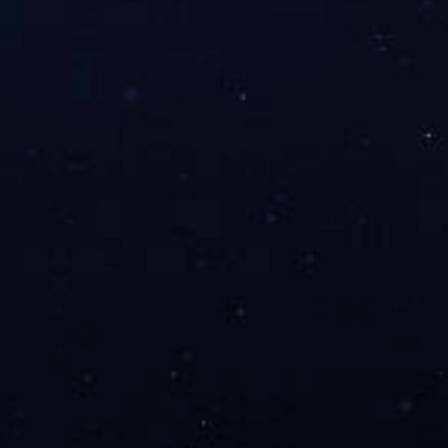
找到我们
地址: 泉州市部镰之域279号
电话 :
+15662083944
邮箱 :
gcosaxn@outlook.com
工作时间 : 朝九晚六