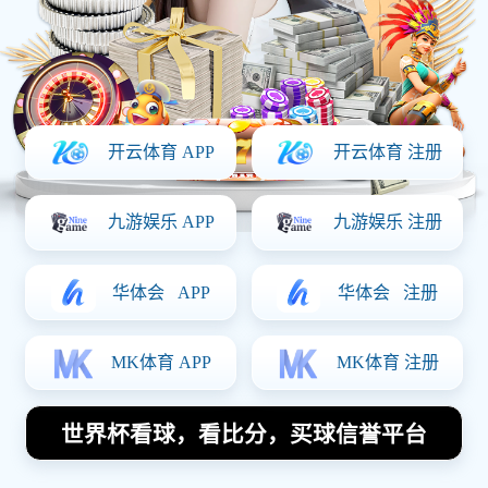
2025-09-15 08:42:41
本文将深入探讨“吉达伊蒂与赖杨”的精彩对决，揭
示其中蕴含的足球战术博弈与激情碰撞。通过分析
比赛中展现的不同战术理念、球员的个人能力、教
练的战略布局以及赛事所传递的情感与价值观，全
面呈现这场比赛在足球领域的重要性。首先，我们
将探讨两队各自采用的战术体系及其背后的思考，
其次，分析球员在比赛中的表现如何影响整体局
势，然后讨论教练在临场指挥中的策略运用，以及
最后，从这场精彩对决中提炼出足球运动所蕴含的
人文精神和团队合作的重要性。通过这些角度的分
析，我们希望能够为读者提供一个更深刻、更全面
的理解。
1、战术体系解析
在吉达伊蒂与赖杨的对决中，两支球队展现了截然
不同的战术思想。吉达伊蒂以防守反击为主，他们