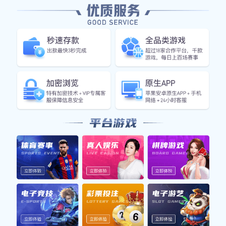
充分的训练和战术演练。教练团队针对越南队的特
点制定了相应的策略，希望通过控制中场来压制对
手，并快速转换进攻。球队集结了目前最优秀的年
轻球员，强调体能与技术并重，以期能够在关键时
刻把握住机会。
与此同时，越南队也没有放松，他们同样进行了系
统性的备战。教练利用友谊赛检验阵容调整，不断
完善战术体系，以增强球队在面对强敌时的抗压能
力。此外，越南队注重心理建设，通过团队活动提
升士气，确保每名球员都能发挥出最佳水平。