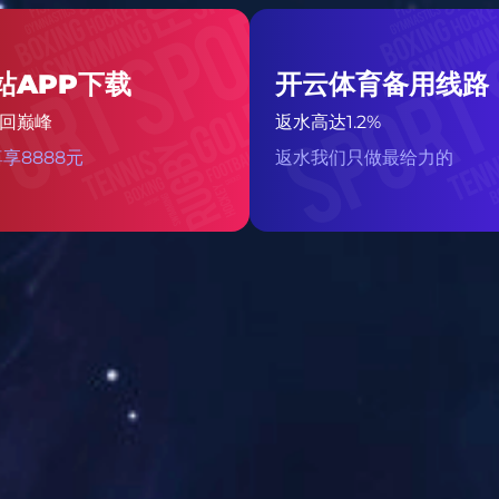
联赛关键胜利的激烈对决
跳的对决无疑成为了焦点。这场比赛不仅关乎两队
一战。大阪钢巴作为主场作战，拥有主场之利，而
。本文将从球队现状、战术分析、关键球员表现以
烈的对决，展现双方为争取胜利而付出的努力与激
析
近期状态有所回暖，但仍需在防守端加强稳定性。
性的优势击败对手。这场即将到来的比赛，将是他
外，大阪钢巴教练对于球队的调整也显示出积极效
配合。
临着更多挑战。虽然前几轮有过亮眼表现，但由于