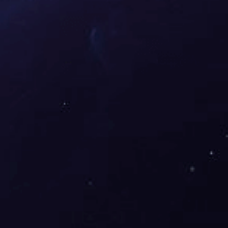
发热议展现真实球技与幽默魅
力
2025-12-21 01:12:39
梅西的足球梦想与成长之路绘
本故事分享
2025-12-20 09:31:35
足球明星退役后的生活与事业
发展揭秘，谁在继续闪耀人生
舞台
2025-12-19 17:08:14
西安网球队如何实现中路突破
与战术创新的深度分析
2025-12-16 14:05:34