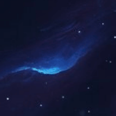
比赛走势，对方后卫必须高度警惕。如果
球。因此，他的表现将直接影响到清水心
除了上述核心球员外，两队其他角色球员
个小细节都有可能决定成败。因此，全队
而奋斗。
威廉希尔官方网站
4、历史交锋记
回顾两队近年来的交锋历史，可以发现大
着，但大阪钢巴凭借主场之利及丰富的大
意味着清水心跳没有机会，他们曾经也在
右本次相遇。
此外，从心理层面看，大阪钢巴作为豪门
“挑战者”的姿态迎接这场大战，不妨尝
异，也许会影响双方在比赛中的表现与临
总之，两队之间丰富且复杂的历史交锋记
更加期待这场精彩赛事的发展走向。无论