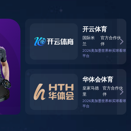
育明星
企业服务
致电
我们
互动威廉希尔官网