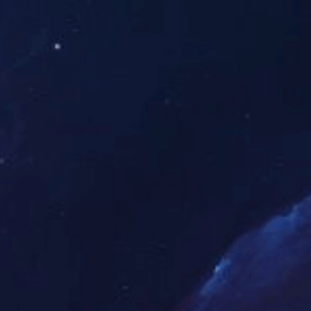
互动威廉希尔官网
热门新闻
全球足球明星最新排名揭晓谁
将登顶成为最强球员的荣耀之
战
2026-01-09 22:49:04
普通人和足球明星的生活差异
与成就对比探讨
2026-01-04 18:33:08
探索卡足球明星图片通的魅力
与精彩瞬间，尽享足球世界的
无限风采与激情