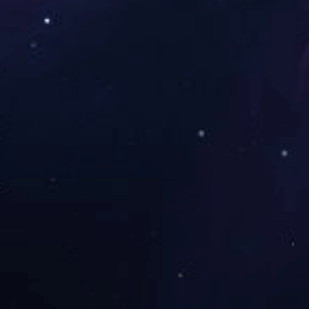
力，为广大球迷奉献一场精彩绝伦的足球
总结：
综上所述，大阪钢巴与清水心跳之间的激
状态、战术设计，到关键球员发挥，以及
及魅力所在。本次较量，不仅是两个俱乐
的不懈追逐。
随着赛事日益临近，可以预见的是，这将
到最后，相信都有值得铭记与学习之处，
上一篇
湖人对决公牛腾讯直播精彩赛事回顾与分析
下一篇
布雷达与坎布尔精彩对决直播全程回顾与赛后