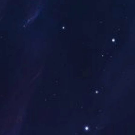
他凭借顽强的努力和持续进步，很快赢得了教练的
在比赛阵容中，并逐渐成为球队的重要一员。
内便成长为德甲联赛中不可或缺的一名中场指挥
关键时刻打入重要进球，为球队赢得胜利奠定基
潜力和坚定信念，为他后来的辉煌之路打下坚实基