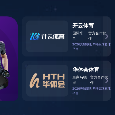
育明星
企业服务
致电
我们
互动威廉希尔官网