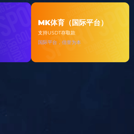
导航
了解williamhill威廉希尔
体育热点
体育明星
企业服务