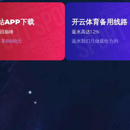
满贯积分榜展现强大实力与竞争力
借64分的优异战绩，在大满贯积分榜上稳居领先地
显了其在激烈竞争中的不屈精神。本文将从四个方
骄人的成绩，包括团队合作、教练策略、球员个人
入探讨，我们将更全面地理解重庆篮球队在当前赛
重要性
篮球队在比赛中展现出的默契配合，使得他们能够
挑战。无论是进攻时的快速传球，还是防守时的相
高度的配合使得球队在关键时刻总能把握住机会。
立了深厚的友谊。这种情谊不仅体现在场上，更延
程中，每位成员都意识到自己在团队中的重要性，