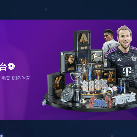
集团首页
了解williamhill威廉希尔
体育热点
体
首页
-
体育明星