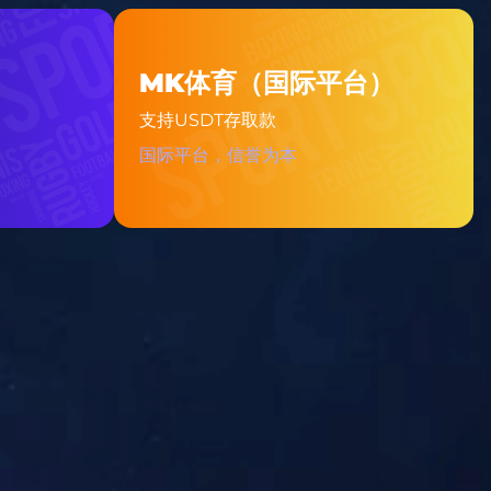
导航
了解williamhill威廉希尔
体育热点
体育明星
企业服务