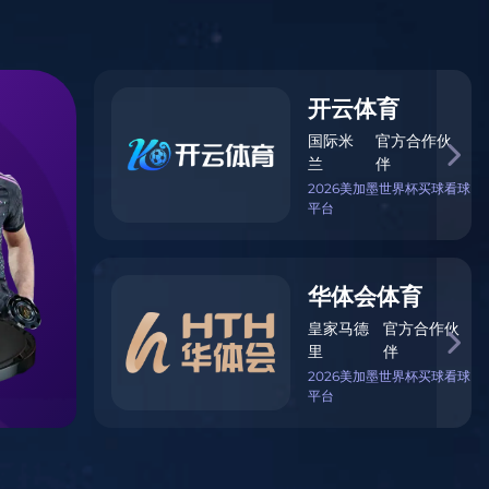
育明星
企业服务
致电
我们
互动威廉希尔官网