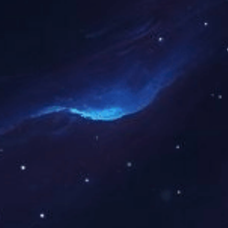
同时，新秀球员也逐渐崭露头角，他们充
在老将带领下，新人的成长速度加快，为
富，更难以被对手摸透。
威廉希尔官方网站
4、坚定不移的
对于任何一支体育队伍来说，忠实粉丝都
基础，他们无时无刻不在关注着球队动态
的人声为球队提供了巨大的精神动力，让
此外，社交媒体时代让粉丝与球队之间形
了解比赛信息，还能参与讨论并分享看法
反过来又会激励球队拼搏向前，为争取胜
最后，各类活动如见面会、签名会等，都
间情感纽带。这种互动不仅提升了公众形
不断壮大的支持者群体成为推动球队前进
总结：
综上所述，重庆篮球队以64分领跑大满