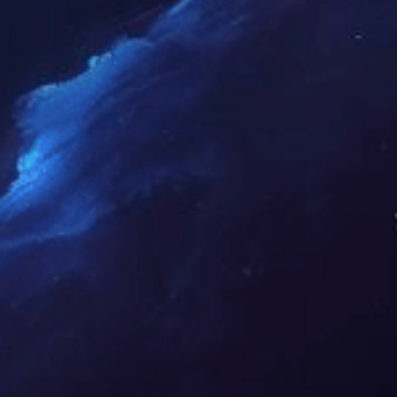
2025-12-25 05:46:16
2023年足球明星后卫最新排
名揭晓谁将成为最佳后卫之王
2025-12-24 12:02:55
足球明星颜值合照大赏汇聚全
球顶级球员风采与魅力瞬间
2025-12-23 18:45:23
新一线足球明星崛起背后的故
事与未来发展趋势分析
2025-12-23 02:21:50
羽毛球意识排名新突破北京羽
毛球队展现卓越创新实力
2025-12-22 08:39:45
哪个足球明星在本赛季的比赛
中成功打入9球引发热议
2025-12-21 17:03:28
足球明星化身老人街头踢球引