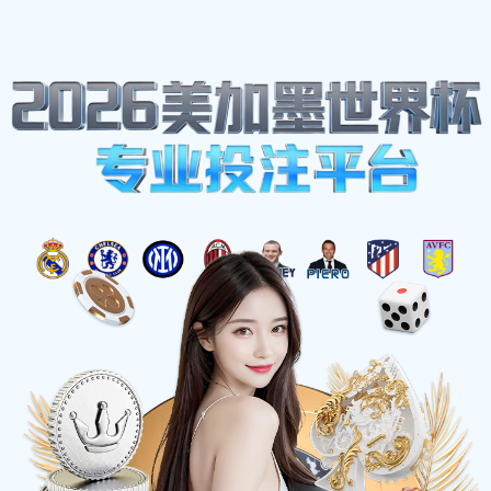
首页
-
体育明星
多特主帅因私事辞职，战绩不佳成
离队主因