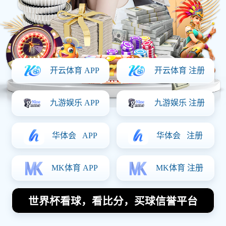
2025-06-06 14:12:14
在这足球世界里，主帅的位置一直都是风雨飘摇
的，尤其是当球队成绩不理想时。近日，德甲豪门
多特蒙德的主帅突然宣布辞职，理由竟然是“因私
事”。这条新闻一经公布，立刻在足球圈内引起了轩
然大波。细细分析这则辞职消息，我们不难发现，
所谓的“私事”或许只是冰山一角，战绩不佳可能才
是这位主帅真正离队的主要原因。
多特蒙德是一支历史悠久且实力强劲的球队，他们
在德甲联赛中一直都是拜仁慕尼黑最强有力的对
手。作为一支豪门球队，多特蒙德对于成绩的要求
自然是极高的。近期多特蒙德的表现却难以令人满
意。在过去的几个赛季中，球队的表现起伏不定，
战绩始终无法达到俱乐部和球迷的期望。尤其是本
赛季，多特蒙德在联赛中的表现乏善可陈，频频失
分，甚至在一些关键比赛中表现不佳。这一切都使
得主帅的压力日益增加。
在球队表现不佳的背景下，主帅的辞职并不令人意