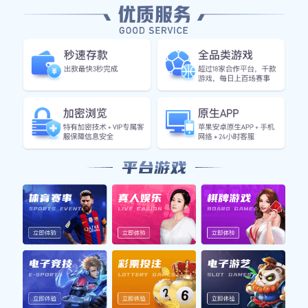
赞比亚足球历史上涌现出多位传奇球员，其中最为
人所熟知的是艾弗里·穆图卡。这位前锋以其出色的
速度和技术闻名于世，他曾效力于多个欧洲俱乐
部，并帮助赞比亚国家队获得了1994年非洲杯冠
军。他在赛场上的表现使他成为了许多年轻球员心
中的偶像。
另一位备受瞩目的球星是哈罗德·西尔维斯特，他是
一名技术全面的中场球员，以精准的传球和卓越的
控球能力著称。他曾代表赞比亚参加过数届非洲
杯，并在2000年帮助球队闯入决赛，这一壮举令全
世界都为之惊叹。