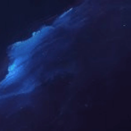
2025-12-25 05:46:16
2023年足球明星后卫最新排
名揭晓谁将成为最佳后卫之王
2025-12-24 12:02:55
足球明星颜值合照大赏汇聚全
球顶级球员风采与魅力瞬间
2025-12-23 18:45:23
新一线足球明星崛起背后的故
事与未来发展趋势分析
2025-12-23 02:21:50
羽毛球意识排名新突破北京羽
毛球队展现卓越创新实力
2025-12-22 08:39:45
哪个足球明星在本赛季的比赛
中成功打入9球引发热议
2025-12-21 17:03:28
足球明星化身老人街头踢球引