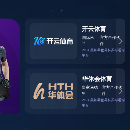
育明星
企业服务
致电
我们
互动威廉希尔官网