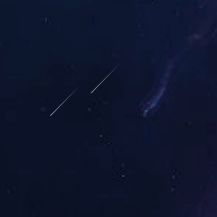
同样，克里斯蒂亚诺·罗纳尔多也以其卓
等顶级俱乐部，在各大联赛中屡创佳绩。
他凭借出色的身体素质和不懈努力，在世
此外，还有许多其他名将如齐达内、贝利
章。这些传奇人物不仅带领球队赢得无数
水和拼搏证明了何为真正的冠军精神。