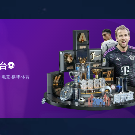
集团首页
了解williamhill威廉希尔
体育热点
体
首页
-
体育明星