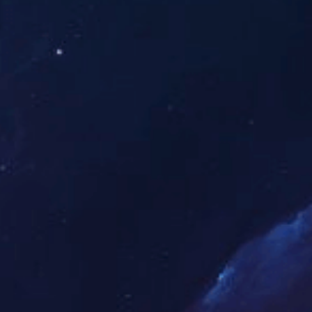
互动威廉希尔官网
热门新闻
全球足球明星最新排名揭晓谁
将登顶成为最强球员的荣耀之
战
2026-01-09 22:49:04
普通人和足球明星的生活差异
与成就对比探讨
2026-01-04 18:33:08
探索卡足球明星图片通的魅力
与精彩瞬间，尽享足球世界的
无限风采与激情