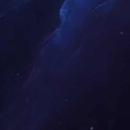
实际行动证明，即使身处高峰，也要回馈社会，用
内马尔等，都积极投身于公益事业，以不同方式传
育偶像，而成为社会变革的一部分，让更多人看到
与传承精神
的梦想，无论是在街头巷尾踢球还是参加专业训练
有新一代小选手崭露头角时，总会有人提到梅西或
响力。
名，希望能够通过这样的方式激发孩子们对足球更
仅可以学习到优秀技能，还能受到人格魅力熏陶，
工作，通过分享自身经历来鼓舞年轻人，让他们了
保了优良传统不会消失，同时激励更多青少年勇敢