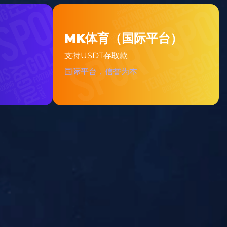
导航
了解williamhill威廉希尔
体育热点
体育明星
企业服务