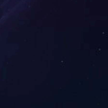
自身非凡成就，不仅塑造了个人品牌，还重塑了整
响，再到社会责任和青年激励，他们都发挥着重要
不懈努力及无私奉献所构筑起来的一座丰碑，为未
在谈论某个运动员，而是在讲述一个个关于梦想与
会我们的，不只是怎样踢好一场比赛，更是如何面
因此，让我们铭记这些传奇，并继续追随他们脚
响力分析
采的创意艺术作品