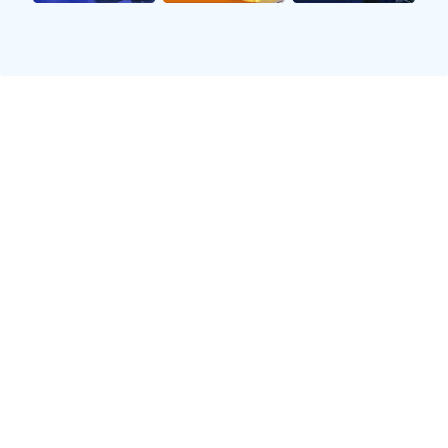
此外，各国文化对于结婚和家庭价值观也直接影响
了球员对婚戒设计和材质选择上的倾向。例如，在
西方国家，钻石被视为永恒爱情的象征，而在一些
亚洲国家，则可能更看重金属材质和传统工艺。这
些因素共同构成了足球明星婚戒丰富多样的发展历
史。
2、明星们对婚戒风
格偏好
每位足球明星都有自己独特的人格魅力，这种魅力
也体现在他们对婚戒风格的选择上。例如，一些注
重个性的球员会选择独特设计或定制款式，以展现