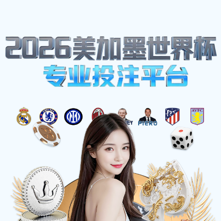
首页
-
体育明星
足球明星婚戒背后的故事与设计理
念揭秘