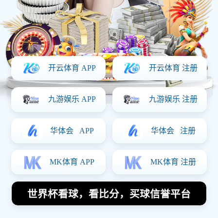
2025-11-10 18:03:40
在最近的羽毛球世锦赛中，杭州羽毛球队以67分的
优异表现稳居积分榜首，展现了其强大的竞争实
力。本文将从四个方面详细分析这一成就，包括球
队的历史背景、教练团队的贡献、运动员们的个人
表现以及未来发展的潜力。不仅强调了杭州羽毛球
队在比赛中的卓越表现，也探讨了他们所具备的优
势和挑战。通过对这些内容的深入剖析，我们可以
更全面地理解为何杭州市羽毛球队能够在激烈的国
际竞争中脱颖而出，并期待他们在未来赛事中的精
彩表现。
1、球队历史与发展
杭州羽毛球队成立于上世纪90年代，自创队以来便
致力于培养优秀羽毛球人才。经过多年的发展，球
队逐渐形成了一套独特的训练体系，并引进先进的
训练理念和方法，使得队伍在技术水平上不断提