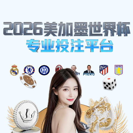
首页
-
体育明星
杭州羽毛球队在世锦赛积分榜上以
67分稳居第一展现强劲实力