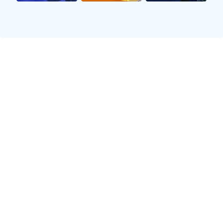
员们提供了良好的成长环境。在这里，不仅有丰富
的人文资源，还有众多支持体育事业发展的政策，
这些都为杭州市羽毛球队的发展助力不少。
2、教练团队的重要
性
成功离不开优秀的教练团队，而杭州羽毛球队正是
因为拥有一支经验丰富且充满激情的教练组，使得
他们能在赛场上发挥出色。这支团队不仅具备专业
知识，还懂得如何激励运动员，提高他们的心理素
质。这样的指导方式大大增强了队员们在比赛中的
信心。
教练团队还根据不同对手制定针对性的战术，通过
细致入微的数据分析，让每位运动员都能清晰了解
自身及对手的优劣势。这种科学化管理的方法使得
整个团队能够更加紧密合作，有效提高整体作战能
力。