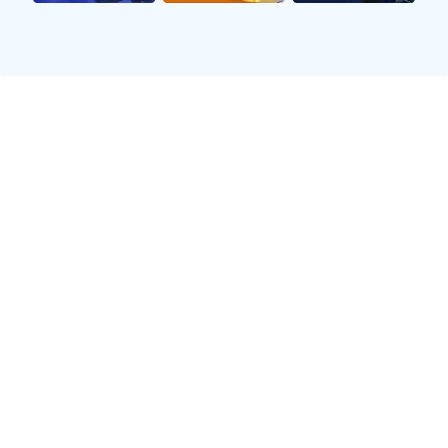
受专业训练。这段时间虽然充满挑战，但他始终以
积极向上的态度面对困难，为实现心中的梦想而努
力拼搏。正是这种坚持不懈，使得他在年轻时便具
备了进入职业联赛的潜质。
2、辉煌职业生涯
进入职业联赛后，伊凭借出色表现迅速崭露头角。
他在球队中担任核心角色，不仅负责进攻，更是防
守端的重要一环。由于其灵活多变的打法和超强个
人能力，他屡屡成为比赛中的关键先生，帮助球队
赢得多项荣誉。
随着知名度不断提升，各大豪门球队对他的追求也
愈发激烈。最终，伊选择加盟一家欧洲顶级球队，
并在这里达到了自己职业生涯的新高峰。他连续多
个赛季蝉联最佳球员奖项，并带领球队夺得国内外
多个重要赛事冠军，实现了个人与团队双丰收。
除了俱乐部的发展之外，伊还代表国家队参加国际