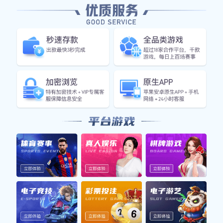
间的训练与磨练。他们从小就对足球产生浓厚兴
趣，通过不懈努力与天赋脱颖而出。这些球员不仅
仅是技术精湛，更有超凡的毅力和团队精神，使得
他们能够在艰难的比赛中表现突出。
在赛场上，他们创造了无数精彩瞬间。例如，一名
顶尖前锋可能会以其惊人的进球记录著称，而一位
优秀守门员则可能因其关键扑救而赢得赞誉。此
外，他们往往还会带领球队获得重要赛事冠军，例
如国内联赛、杯赛乃至国际大赛。这些成就不仅为
他们赢得了无数荣誉，也让他们成为了年轻球员心
中的偶像。