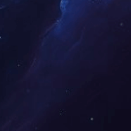
对于正在成长中的新秀来说，无疑是一道不小的考
能力质疑，从而导致更深层次的不安定情绪蔓延至
，将会直接提升竞争对手实力。例如，如果克莱加
不仅会增强这些球队竞争力，还会进一步削弱勇士
对联盟格局也将产生深远影响。
展方向
展战略。在新一届选秀中，不仅需要关注天赋潜
保能够融入现有体系。此外，通过交易或者自由市
。
一环。通过合理利用训练营资源，提高他们竞技水
成为重建成功的重要基础。此外，与经验丰富的大
逐渐承接起核心职责，实现平稳过渡。
教练组与运动员之间的信息传递。这种交流不仅能
的团队氛围，使大家能齐心协力，共同面对困难，