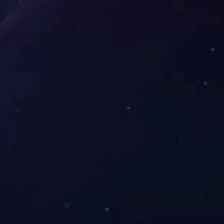
验，而克莱·汤普森和德雷蒙德·格林如若选择离
战中亦蕴含机会，只要管理层能够及时调整策略，
来新的转机，实现再度崛起目标！
，相信金州勇士必能找到属于自己的新机遇。同
这支球队如何书写下一个传奇篇章！
析