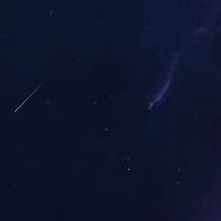
此外，经历了几轮季后赛的洗礼后，球队
上的领袖，但他的年龄与身体状况开始限
任。这种代沟带来的困扰，使得团队在关
随着季后赛形势变得愈加严峻，一些重要
时，勇士往往无法打出应有水平，这直接
以说当前勇士队不仅需要重建阵容，更需