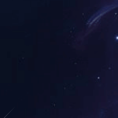
2、克莱与追梦
克莱·汤普森作为球队的重要外线投手，
但始终无法达到巅峰时期的水准。他在进
之他的防守能力也有所下降，这使得他在
另一方面，德雷蒙德·格林同样面临着挑
力支援，使得全队战术体系受到限制。而
未来产生疑虑。如果这种情况继续下去，
两名核心球员都处于职业生涯的重要节点
令人惊叹的数据和表现。因此，无论是为
需认真考虑下一步该何去何从。
3、双双离开的
如果克莱和追梦同时选择离开，那么对于
的重要球员，更是塑造了整个团队文化和
所需时间来磨合，将给团队带来巨大的挑
此外，这种变化还将影响到其他现有成员