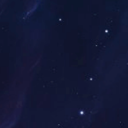
老化问题逐渐显露出来。斯蒂芬·库里虽然依然是场
制发挥，而其他年轻球员则尚未能够承担起更多责
键时刻缺乏凝聚力和战斗力。
比赛中的表现更是让人失望。例如，在面对强敌
导致了他们在争夺总冠军道路上的艰难。因此，可
要反思内部机制，以便重新找回昔日辉煌。