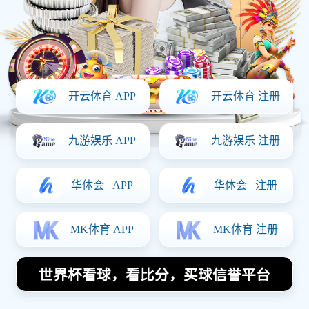
2025-06-05 23:07:01
近日，西甲联赛迎来了一场备受瞩目的“国家德比”
——巴塞罗那对阵皇家马德里。作为西班牙足球的两
大豪门，这场对决历来都是球迷们最为期待的赛事
之一。而本次对决中，巴萨球迷再度见证了他们心
中的“梅球王”梅西的神奇表现，他以一己之力带领
球队取得了一场酣畅淋漓的大胜。
比赛一开始，巴萨便展现出了强烈的取胜欲望。在
主场诺坎普，巴萨的进攻火力全开，压制住了皇马
的防线。开场不久，梅西便接应队友传球，在禁区
内冷静晃过防守球员，一脚低射破门，帮助巴萨取
得领先。这个进球不仅仅是个人技术的体现，更是
梅西在场上阅读比赛、准确把握时机的最佳证明。
接下来的比赛中，皇马虽然组织了几次反击，但在
巴萨严密的防守下，未能形成实质威胁。反观巴
萨，在梅西的穿针引线下，进攻如行云流水，多次
创造出得分机会。下半场，梅西继续发威，他在禁
区前沿的一记精准直塞，帮助队友单刀破门，将比