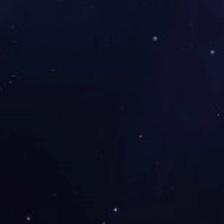
未来，我们期待更多这样的精彩碰撞继续
创辉煌，为这一伟大运动增添新的篇章！
上一篇
湖人对勇士精彩对决全场回顾及战术分析解说
下一篇
尼奥尔主场迎战敦刻尔克双方争夺关键三分激
英国·威廉希尔(williamhill)唯一中文官方网站✅