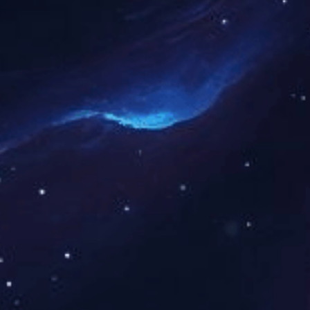
抢断还是空接暴扣，都为这场精妙绝伦的
威廉希尔平台
4、赛场氛围与
当湖人与勇士相遇时，不仅是一场普通篮
差异以及各自忠实粉丝所营造出的独特氛
到欢呼声此起彼伏，而旧金山则弥漫着浓
赛前热身期间，各种表演活动吸引着成千
边粉丝都会高唱助威曲，把现场气氛推向
浸其中，共享这份荣光。
此外，这样级别赛事所带来的经济效应也
了NBA品牌形象增强。可谓是一举多得
入到篮球这个大家庭中来。
总结：
综上所述，湖人与勇士之间精彩对决的视
间，还唤起了不少关于篮球情怀的话题。
无不彰显出这项运动所承载的人文内涵与