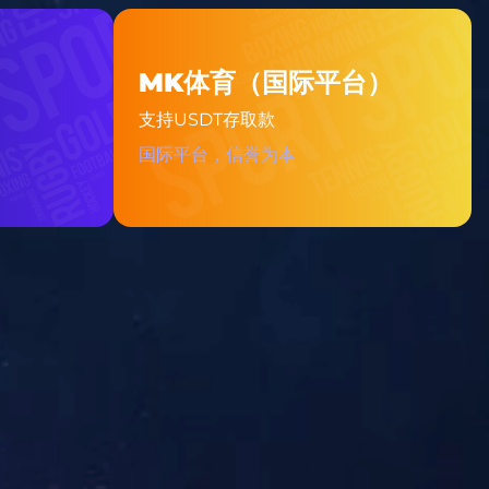
导航
了解williamhill威廉希尔
体育热点
体育明星
企业服务