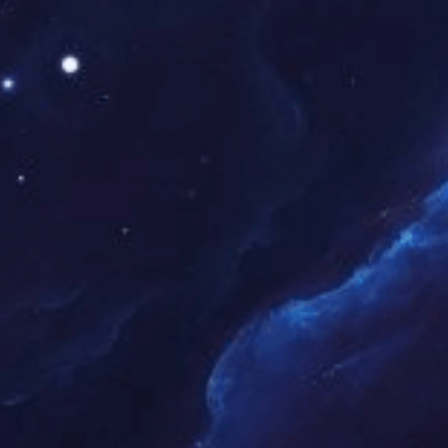
往成为比赛胜负的关键。例如科比·布莱恩特，他不
史上的伟大射手。在与勇士的较量中，他常常能够在
命者，以其超远三分球能力改变了比赛格局。在面对
攻核心。他精准投篮和灵活运用挡拆给防守带来了
员，比如德拉蒙德·格林和安东尼·戴维斯等，他们
些明星及角色球员共同构成了一场又一场令人期待
锦
诞生出令人振奋不已的经典瞬间。例如，在某场季
一刻他仿佛化身为篮球之神，将个人魅力发挥到极
止。他总是在最紧张的时候展现出非凡能力，这样
为当今联盟中最具威胁性的得分手之一。
记，比如角色球员们突发奇想般的小高潮，无论是