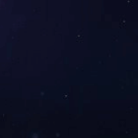
发生，希望新一代年轻人在继承前辈传统之余，再
视频
战即将上演
导航
集团首页

了解williamhill威廉希尔