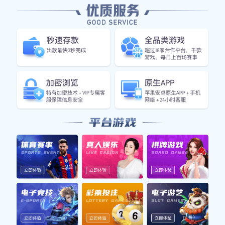
替上升，展现出双方对胜利的不懈追求。在第一节
结束时，湖人稍占优势，但火箭并没有轻易放弃，
他们在第二节通过快速反击逐渐缩小分差。
进入下半场，比赛愈发激烈，两支球队都开始加强
防守，通过压迫式防守来限制对手得分。在第三节
中段，火箭甚至一度实现反超，这让现场观众欢呼
雀跃。然而湖人凭借丰富的经验和团队配合，在最
后一节再次拉开比分。整个过程充满了跌宕起伏，
让每位观众都心潮澎湃。
最终，这场比赛以湖人的微弱优势结束，为他们赢