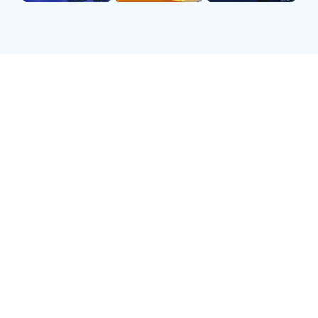
得了晋级下一轮的重要机会。尽管火箭未能获胜，
但他们在比赛中的拼搏精神和技术表现也赢得了广
泛赞誉。这场对决无疑为季后赛增添了一笔浓墨重
彩的一笔。
2、球星表现：风采
各异
这场比赛中，多位明星球员发挥出了自己的最佳水
平，使得比赛更加扣人心弦。例如，湖人的核心球
员在攻防两端都扮演着重要角色。他们不仅能够创
造进攻机会，还能在关键时刻做出重要防守，为球
队稳定住局势。
而火箭队则依靠其外线投射能力和快速转移球来寻
找突破口。他们的一名明星后卫在外线三分命中率
高达五成，不仅帮助球队维持比分，还点燃了全队
士气。此外，多位年轻球员也在此役中崭露头角，