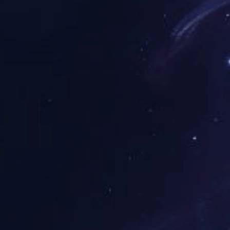
2、战术对比
从战术布置来看，米内罗采用了433阵
势，通过高位压迫来控制比赛节奏。同时
控打法。
相比之下，维尔斯则选择442阵型，更
制米内罗的攻击，并寻找反击机会。然而
薄，这导致他们难以形成有效威胁。
值得注意的是，在比赛过程中，米内罗针
侧边路攻击力度，这使得他们不断制造威
团队深厚的战术素养。
3、关键时刻回
本场比赛有几个关键时刻成为胜负转折点
反击打破僵局。这粒进球不仅提升了球队
计划，全力追赶比分。
随后，第30分钟左右，维尔斯的一次角
情化解。这一刻不仅是技术的较量，更是