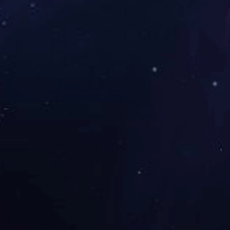
赛。两支球队均展现出各自独特风格，通
限魅力。而这种竞争关系，也预示着未来
最后，此役不仅是一场简单的胜负较量，
示。相信经过此次检验，无论是成功者还
成长，实现新的突破！
上一篇
巴拿马与北爱尔兰对决分析及比赛结果预测
下一篇
京多安引领球队新篇章展望未来赛季的辉煌与