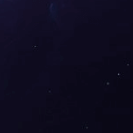
发热议展现真实球技与幽默魅
力
2025-12-21 01:12:39
梅西的足球梦想与成长之路绘
本故事分享
2025-12-20 09:31:35
足球明星退役后的生活与事业
发展揭秘，谁在继续闪耀人生
舞台
2025-12-19 17:08:14
西安网球队如何实现中路突破
与战术创新的深度分析
2025-12-16 14:05:34