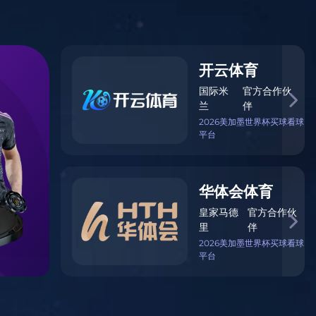
育明星
企业服务
致电
我们
互动威廉希尔官网