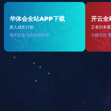
米内罗与维尔斯精彩对决直
2025-09-03 07:16:20
在米内罗与维尔斯的精彩对决中，两队展
张刺激的比赛。本文将对此次比赛进行全
以及球员表现四个方面进行深入探讨。首
态，为理解比赛提供基础；其次，战术对
处；接着，关键时刻部分会聚焦于比赛中
评价各位球员在本场比赛中的突出表现和
地理解这场激烈对决所带来的震撼和启示
1、赛事背景分
米内罗与维尔斯两支球队在巴西足球界有
内联赛中屡获佳绩，而维尔斯则以其顽强
遇，每一场都充满了悬念和戏剧性，这为