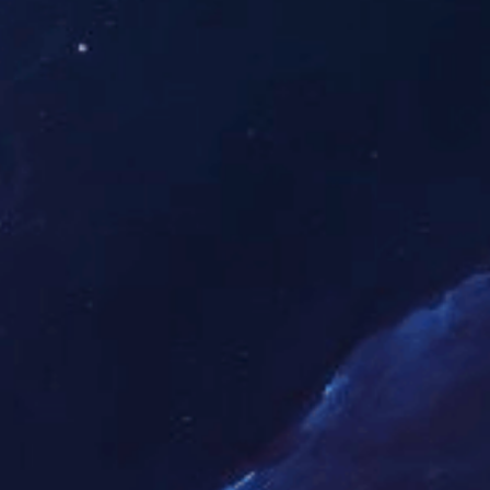
互动威廉希尔官网
热门新闻
全球足球明星最新排名揭晓谁
将登顶成为最强球员的荣耀之
战
2026-01-09 22:49:04
普通人和足球明星的生活差异
与成就对比探讨
2026-01-04 18:33:08
探索卡足球明星图片通的魅力
与精彩瞬间，尽享足球世界的
无限风采与激情