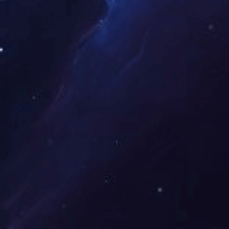
精妙配合再下一城，将比分锁定为2-0。这一进球
米内罗在关键时刻把握机会的能力，加深了胜利印
析
突出。首先要提到的是米内罗前锋，他不仅打入首
贡献良多，其个人技术与意识都展现出了高水平。
友创造空间，这种无私助攻精神值得赞扬。
力，多次化解危机。他虽然未能阻挡两粒失球，但
队后防线上的坚实屏障。他的一些扑救甚至可以称
们不仅承担起连接前后排任务，还负责拦截敌方进
他们无法完全发挥作用，因此需要总结经验以便未
彩对决，是一场技战术含量极高且富有戏剧性的比