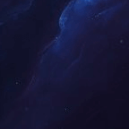
所表现出的拼搏精神和体育道德，为青少年树立了
星而开始接触足球，这种情感驱动使得更多家庭投
动整个国家青少年体育事业的发展。
项目也因为这些国际巨星而变得更加受欢迎。这不
涌现，为未来职业联赛输送新鲜血液。因此，可以
面具有不可忽视的重要性。
中的角色
注的人物，其影响力超越国界，为不同文化之间搭
种竞技精神，更是一种世界文化。在中国，无数人
故事和文化元素。
他们往往会主动学习中文，与当地居民建立联系。
外文化之间的理解与融合。此外，他们还通过参与
众的情感渊源，实现真正意义上的“走进”中国生
赛事成绩获得认可，而是在全方位、多角度地参与