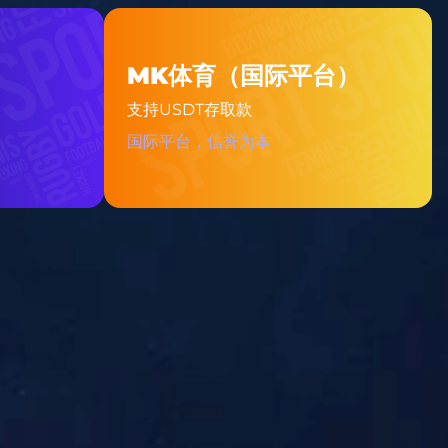
导航
了解williamhill威廉希尔
体育热点
体育明星
企业服务