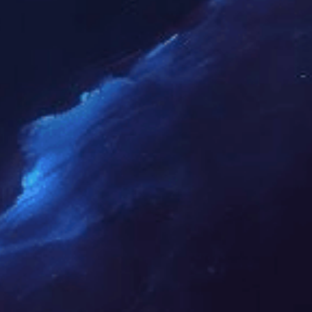
2025-12-25 05:46:16
2023年足球明星后卫最新排
名揭晓谁将成为最佳后卫之王
2025-12-24 12:02:55
足球明星颜值合照大赏汇聚全
球顶级球员风采与魅力瞬间
2025-12-23 18:45:23
新一线足球明星崛起背后的故
事与未来发展趋势分析
2025-12-23 02:21:50
羽毛球意识排名新突破北京羽
毛球队展现卓越创新实力
2025-12-22 08:39:45
哪个足球明星在本赛季的比赛
中成功打入9球引发热议
2025-12-21 17:03:28
足球明星化身老人街头踢球引