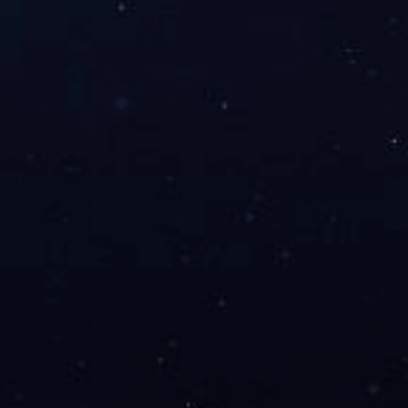
找到我们
地址: 泉州市部镰之域279号
电话 :
+15662083944
邮箱 :
gcosaxn@outlook.com
工作时间 : 朝九晚六