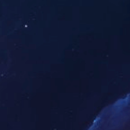
互动威廉希尔官网
热门新闻
全球足球明星最新排名揭晓谁
将登顶成为最强球员的荣耀之
战
2026-01-09 22:49:04
普通人和足球明星的生活差异
与成就对比探讨
2026-01-04 18:33:08
探索卡足球明星图片通的魅力
与精彩瞬间，尽享足球世界的
无限风采与激情