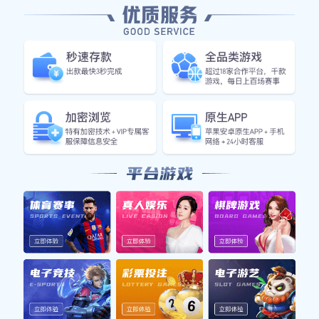
于世。许多著名球员如罗纳尔多、卡纳瓦罗等都曾
为国家队贡献过无数辉煌瞬间。他们不仅在赛场上
展现出色的表现，也成为了文化符号，代表着一种
激情与荣耀。
每位明星球员都有自己鲜明的个性，这些个性体现
在他们的踢球风格、场外活动及媒体形象中。例
如，有些球员以其优雅的技术著称，有些则因其顽
强拼搏精神赢得了无限尊重。这种多样化的人物特
征使得他们更容易被改编成漫画角色，吸引更多粉
丝关注。