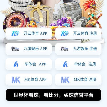
2025-11-16 16:00:14
在足球世界中，克里斯蒂亚诺·罗纳尔多（C罗）无
疑是最耀眼的明星之一。他以其超凡的球技、卓越
的职业精神和令人瞩目的成就赢得了众多球迷的喜
爱。在他的职业生涯中，不仅与众多顶级足球明星
同场竞技，还创造了许多经典瞬间。本文将通过高
清图片欣赏，带您回顾C罗与其他足球明星之间的精
彩瞬间。这些瞬间不仅展现了他们在比赛中的默契
配合，更体现了足球运动的激情与魅力。接下来，
我们将从四个方面详细探讨这一主题：C罗与梅西的
经典对决、C罗与贝尔的默契配合、C罗与内马尔的
友谊时刻，以及C罗在国家队的重要时刻。
1、C罗与梅西的经典
对决
C罗与梅西作为当代足球界最具代表性的两位巨星，