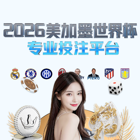
首页
-
体育热点
足球明星们与C罗的精彩瞬间合集
高清图片欣赏