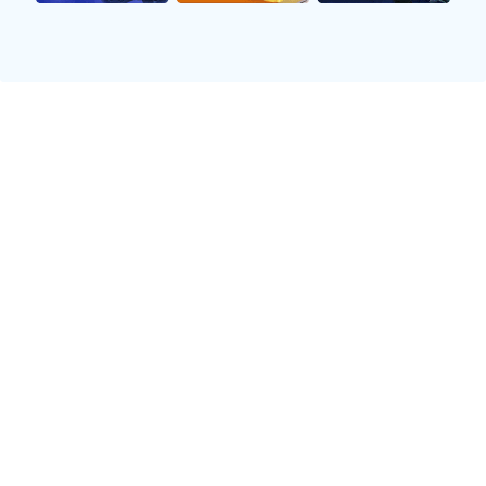
此外，还有一些老将如蒂亚戈·席尔瓦和卡塞米罗，
他们虽然年龄渐长，但依然是球队不可或缺的重要
角色。他们在场上的领导力和丰富经验，不仅为年
轻球员提供了指导，也保证了球队战术执行上的稳
定性。这些因素共同造就了巴西国家队在国际赛场
上的竞争力。
2、国际比赛中的辉
煌成就
巴西国家队历史悠久，在世界杯等重大赛事中取得
过辉煌成绩。近几年，尽管未能夺得世界杯冠军，
但他们在美洲杯等地区性赛事中的表现依然令人瞩
目。在2021年的美洲杯上，巴西队展现出了强大的
实力，在决赛中战胜阿根廷，成功卫冕。这场比赛
不仅是两国足球历史上的经典对决，更见证了内马