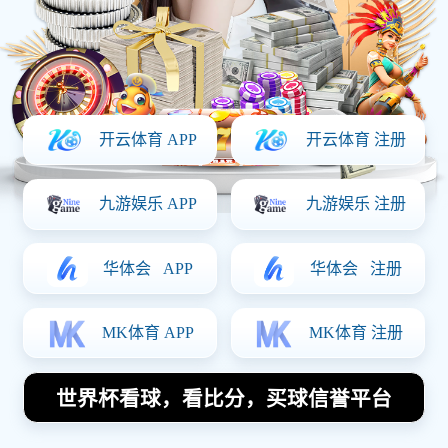
2025-07-10 14:21:43
本文将针对托利马体育与卡利的对决进行深入分
析，探讨两队的近期表现、历史交锋记录、战术风
格和球员状态等方面，为读者提供全面的胜负推荐
策略。首先，我们将从两队的基本情况入手，分析
其在本赛季的表现以及各自的优劣势；接着，我们
会回顾双方历史交锋的数据，以便更好地了解对抗
趋势；然后，将讨论各自的战术风格和如何影响比
赛结果；最后，结合当前球员状态，对即将到来的
比赛做出合理预测。通过这些分析，希望能为广大
球迷和投注者提供有效的信息支持。
1、托利马体育近期
表现
托利马体育在本赛季开始后展现出强大的竞争力，
球队在联赛中屡次取得佳绩。他们的进攻端表现活