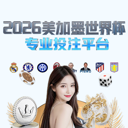
首页
-
体育热点
托利马体育与卡利对决分析及胜负
推荐策略分享