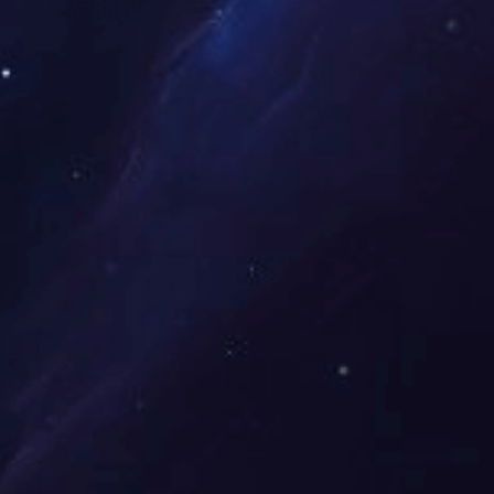
的喜爱。
规划
定了一系列详细的发展目标。首先，在竞技层面
，并争取获得更多重要赛事奖项，为国家争光。同
光率，实现个人品牌价值最大化。
己的影响力回馈社会。通过举办青少年培训班和慈
想，同时普及网球运动，让这一项优雅而富有竞争
衡好事业与家庭之间的关系。在忙碌之余，不忘享
更全面地认识这个世界，为今后的发展注入新的灵
到了一位年轻女运动员在职业道路上所付出的努力
球明星，这段旅程充满艰辛，却也闪耀着奋斗之
都是一段值得铭记的人生经历。