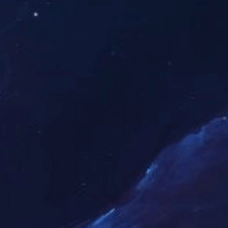
互动威廉希尔官网
热门新闻
全球足球明星最新排名揭晓谁
将登顶成为最强球员的荣耀之
战
2026-01-09 22:49:04
普通人和足球明星的生活差异
与成就对比探讨
2026-01-04 18:33:08
探索卡足球明星图片通的魅力
与精彩瞬间，尽享足球世界的
无限风采与激情