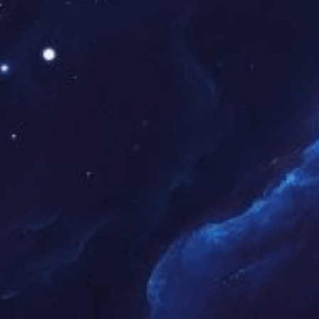
赖于技术，还需要良好的个人素养和强大的心理素
养，坚持阅读和思考，以提高自身的人文素养。
面。为了提高比赛时的自信心和应变能力，杨娜定
技巧。这些方法帮助她在关键时刻保持冷静，让她
队友们分享彼此的经验与情感，这种互动不仅增进
，对日后的比赛表现大有裨益。
经历
分。每天清晨，当城市还沉浸在梦乡中时，她已然
她不断磨练自己的技术，从基本功到战术运用，每
国赛乃至国际赛，这些不同层次的比赛为她提供了
发现了自身不足之处，并针对性地进行了改进。这
有所收获，无论胜负如何。
气馁，而是将其视为成长的一部分。通过分析失败
来更大的挑战做好准备。这种积极向上的心态，使