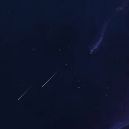
炼了她的意志力。每一次跌倒后的爬起，
在这个过程中，杨娜意识到自己不能孤军
流学习。在他们的鼓励下，她逐渐克服了
非外部评价。
2、个人素养与