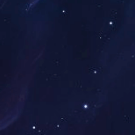
都让她更加坚定自己的选择。
奋战，她开始主动寻求帮助，与经验丰富的前辈交
内心的不安，将注意力转向如何提升自身实力，而
心理建设