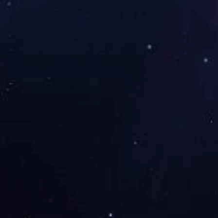
这样的故事不仅是对杨娜个人成就的一次
勇敢追逐自己的梦想。在未来，相信杨娜
人共同前行，共同迎接人生中的每一个挑
上一篇
被低估的足球明星逆袭之路与辉煌成就的背后
下一篇
重庆乒乓球队荣登全国乒乓球节奏排行榜第二