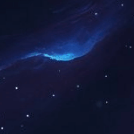
得她愈发成熟稳重，也赢得了许多支持者
威廉希尔平台
4、未来的发展
展望未来，杨娜并不满足于现状，而是制
上，她希望能进一步提升自己的世界排名
时也希望能够参与国际大赛，提高自身曝
其次，在职业生涯之外，杨娜计划利用自
善活动，希望能够激励更多年轻人追逐梦
性的体育项目得到更广泛传播。
最后，对于生活方面，杨娜也希望能够平
受生活，通过旅行等方式丰富人生体验，
感源泉。
总结：
通过对杨娜专访内容的不懈探索，我们看
与坚持。从青涩少女到如今备受瞩目的网
光。无论是在技艺磨砺还是精神成长上，