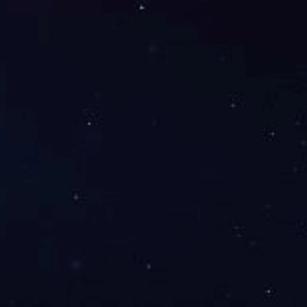
找到我们
地址: 泉州市部镰之域279号