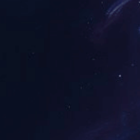
杨娜深知，成为一名优秀运动员不仅仅依
质。因此，在日常生活中，她注重自我修
与此同时，心理建设也是她关注的重要方
期参加心理辅导课程，并学习冥想与呼吸
能够更好地应对比赛中的各种突发情况。
此外，她还积极参与团队合作，与教练及
了彼此之间的理解，也增强了团队凝聚力
3、训练与比赛
训练是杨娜成为顶尖选手不可或缺的一部
出现在训练场上。在专业教练的指导下，
一个细节都不放过。
随着时间推移，她逐渐从地方赛事走向全
宝贵经验。在与世界顶级选手对抗中，她
种持续反思与总结，让她在每场比赛中都
值得一提的是，即使面对失利，杨娜从未
原因并加以改正，她不断提升自我，为未