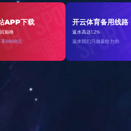
球明星的奋斗与成长之路
员，从青涩少女成长为备受瞩目的网球明星，背后
她成长历程的专访，深入探讨杨娜在职业生涯初期
练与比赛经历，以及未来的发展规划等四个方面。
员的奋斗故事，也能感受到她身上所散发出的拼搏
己的梦想。
挑战
始，但这条道路并不平坦。在最初的阶段，她需要
练要求以及外界评价。这些因素常常让她倍感焦
严峻。作为一名年轻选手，她需要进行大量高强度
这种高强度训练，不仅考验着她的身体极限，也锤