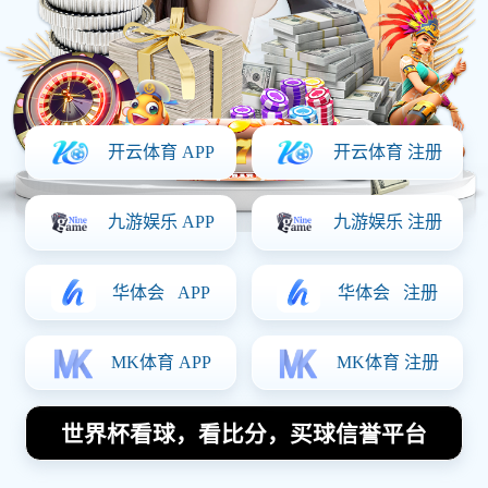
2025-10-30 09:21:41
重庆乒乓球队近期在全国乒乓球节奏排行榜中荣登
第二名，这一成就引发了广泛的热议。该事件不仅
标志着重庆队在国内乒乓球领域的实力提升，也反
映了当地对体育事业的重视与投入。本文将从四个
方面进行详细阐述：首先，分析重庆乒乓球队的历
史背景与发展历程；其次，探讨此次排名对球队及
运动员个人发展的影响；第三，讨论媒体与公众对
此事件的反应及评价；最后，展望重庆乒乓球未来
的发展方向和潜力。通过这一系列分析，我们可以
更全面地理解此次事件的重要性和深远意义。
1、重庆乒乓球队的
发展历程
重庆市作为中国西南地区的重要城市，其体育事业
一直在不断发展，而乒乓球作为国家的传统优势项