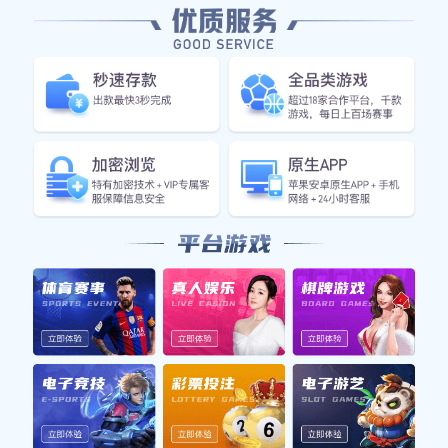
目，在这里也取得了显著成就。早在上世纪八十年
代，重庆便开始重视青少年乒乓球人才的培养，通
过学校和社区活动推广这项运动。
随着时间的推移，越来越多的年轻人开始参与到这
项运动中来，其中不乏一些有天赋的人才。在各类
比赛中，重庆队逐渐崭露头角，多次在省级赛事中
获得佳绩。这为后来的专业化训练奠定了坚实基
础，也为球队日后的辉煌打下了良好基础。
近年来，随着国家对体育产业的大力支持以及地方
政府对竞技体育的关注，重庆队进一步加强了教练