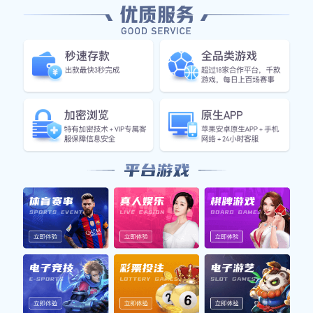
包括发球、接发球、攻防转换等。这些基础技能是
每位运动员必须掌握的，不仅能够提高个人技术水
平，还能为参与高水平比赛打下坚实基础。
其次，体能训练也是该队伍的重要组成部分。为了
应对高强度的比赛，运动员们需要具备出色的身体
素质。因此，教练会定期安排力量训练、有氧耐力
和灵活性训练，以增强运动员在比赛中的持久性与
爆发力。同时，这些体能课程也有助于预防伤病，
提高运动员整体健康水平。
此外，心理素质培养同样不可忽视。在高压环境