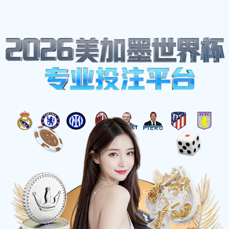
首页
-
体育明星
足球明星周刊推荐及其精彩内容解
析助你了解足球界的风云人物