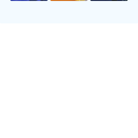
这种深入挖掘让每位球星变得更加立体化，使得读
者能够更好地理解这些传奇人物所经历的一切，同
时也激励年轻一代追求自己的梦想。
2、战术解析：透视
比赛背后的智慧
除了对个人故事的细致描绘，《足球明星周刊》还
注重对比赛战术的深入分析。通过专业的数据统计
和战术图解，帮助读者理解球队在不同情况下采用
的策略，以及各大明星运动员如何运用自己的优势
来完成战术目标。例如，在一场关键比赛中，某位
前锋如何利用速度突破防线，以及他与中场之间配
合的重要性，这些都能通过详尽的数据和图示展现
出来。
针对热门赛事，《足球明星周刊》还会邀请著名教
练或专家进行点评。他们不仅剖析比赛过程，更会