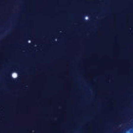
的重要因素，也是每个人在人生路上追求目标时必
活中，坚持下去就一定会看到希望之光。
的重大挫折
折往往成为他们成长过程中的重要转折点。有些球
何竞技体育选手来说都是一种巨大的打击。然而，
度面对现实。例如，一位知名守门员因严重受伤错
，而是利用恢复期加强心理建设，并通过观察其他
乐部放弃，这也为他们带来了巨大的心理压力。在
能力，并找到适合自己的发展道路。这时候，那种
要。一位年轻的小将正是在经历数次转会未果后，
获得了绝佳的发展机会，实现了自我价值。
一部分。关键在于如何看待这些挑战，以及如何从
方法，让众多足球明星重新找回自信，实现华丽逆
出发