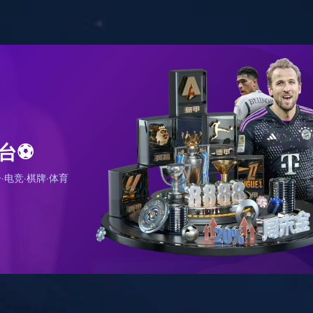
集团首页
了解williamhill威廉希尔
体育热点
体
首页
-
体育明星