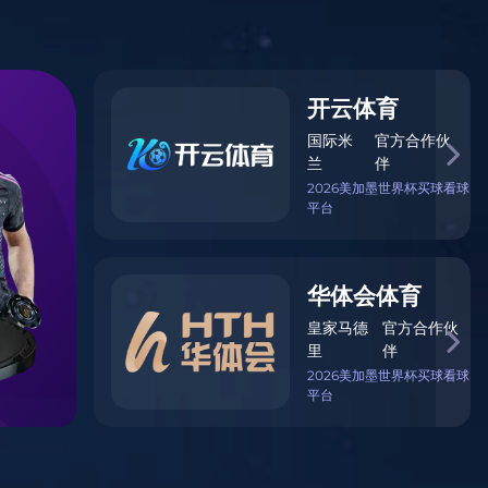
育明星
企业服务
致电
我们
互动威廉希尔官网