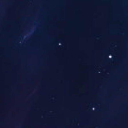
他在比赛中取得优异成绩，也为他的职业生涯奠定
，如媒体批评、公众期望等。但正是这种压力，促
一位顶级前锋在经历了一段低迷期后，选择闭门苦
新的挑战。他们用实际行动证明了“只有努力才能