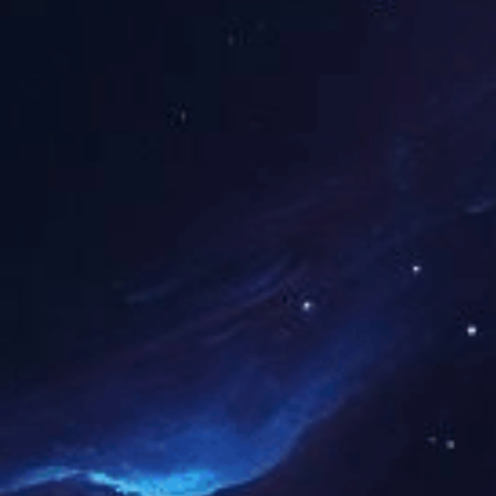
每一次逆境之后都可能隐藏着新的机遇，
的开始。在职业生涯中，有许多球员因为
原本处于替补位置，但由于队友受伤，他
进球，还展现出了极高的竞技状态，从此
此外，随着科技的发展和数据分析技术的
一些被忽视或低估的小球员，通过精确的
们，要随时保持警觉，把握住身边出现的
良机。
因此，把握机遇再出发不是偶然，而是一
也是为什么许多踢遍各大联赛、成绩斐然
珍惜每一次展示自我的机会。
威廉希尔官方网站
4、传递人生启
孤注一掷逆袭成传奇，不仅仅属于那些在
从这些足球明星身上，我们可以提炼出一