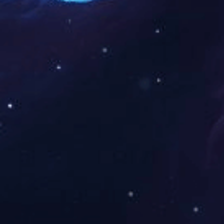
要坚定信念，相信自己的潜力。只有这样
要学会从失败中总结经验，每一次跌倒都
其次，对待生活中的变化，要具备灵活应
那些优秀运动员一样，以开放和积极态度
他人分享经验与教训同样重要。通过交流
加成熟。
最后，坚持做自己热爱的事情，即便是在
化且充满竞争的时代，每个人都可能遭遇
方法，为自己开辟一片新的天地。
总结：
通过分析孤注一掷足球明星如何在逆境中
超越自我的精神、一种不畏艰难险阻的人
的重要性，以及如何把握住生命中的各种
更给予所有人在生活道路上的重要启示，
迹！
未来，无论我们身处何地，都应该铭记这
不畏惧失败，把握机会，以坚定不移的决
掷背后的真正意义所在。