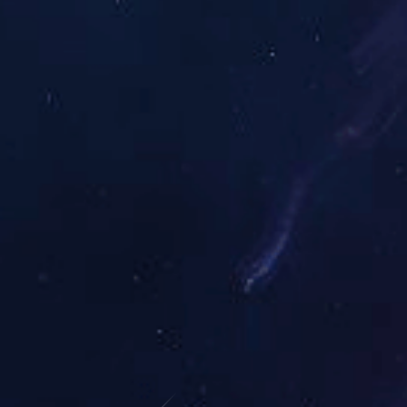
队的机会。这种坚韧不拔的精神，不仅让
了基础。
此外，这些明星球员还常常面临外界压力
使他们更加努力地去证明自己。例如，有
练，通过增加体能训练和技术提升来迎接
实现梦想”的道理。