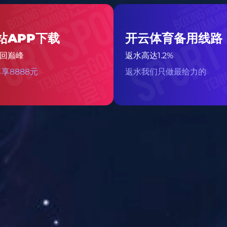
逆境中逆袭成传奇的故事与启示
到低谷，再到逆袭成传奇的旅程。这些故事不仅激
生启示。本文将从四个方面探讨孤注一掷的足球明
物。首先，我们会分析他们的决心与毅力，在面对
讨这些球员在职业生涯中所遇到的重大挫折及其应
机遇，重新定义自己的职业生涯；最后，总结这些
过这些分析，我们不仅能够更好地理解足球这项运
的重要性
。在许多足球明星的成长过程中，决心与毅力是他
，一位著名球星在青少年时期曾因身体素质问题被
天坚持训练，最终凭借顽强的意志力赢得了重返球