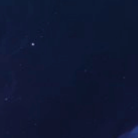
互动威廉希尔官网
热门新闻
全球足球明星最新排名揭晓谁
将登顶成为最强球员的荣耀之
战
2026-01-09 22:49:04
普通人和足球明星的生活差异
与成就对比探讨
2026-01-04 18:33:08
探索卡足球明星图片通的魅力
与精彩瞬间，尽享足球世界的
无限风采与激情