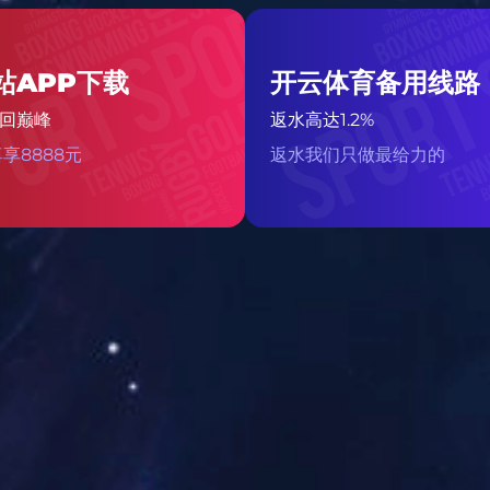
历程与辉煌成就全解析
与辉煌成就进行全面解析。文章首先回顾了武球王
步成长为中国足球的代表性人物。接着，分析了他
现，以及他所取得的一系列荣誉和成绩。在此基础
的影响，以及他在青少年培训和社会公益方面所做
力与未来发展潜力，为喜欢足球的人们提供了一幅
启蒙
出对足球的热爱。他的父母虽然并不富裕，但一直
极参加各种体育活动，尤其是足球，常常在课余时
强的运动天赋，也让他在小小年纪便坚定了成为职