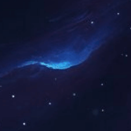
量观众，使得更多人关注并支持中国足球
凭借在国家队中的杰出表现，武球王获得
荣耀不仅是个人成就，更是整个团队共同
动。
威廉希尔官网
4、影响力与未
随着知名度不断上升，武球王也意识到自
为年轻一代提供指导和帮助，希望能够推
们分享自己的经验，以激励他们追梦。
此外，在社会公益方面，作为公众人物，
捐款捐物，用自己的实际行动回馈社会。
国足球事业中来。
展望未来，尽管已经取得诸多成就，但武
平，同时带领团队走向更高峰，不断争取
总结：
通过对中国足球明星武球王成长历程及辉