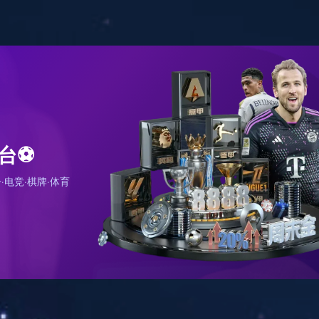
集团首页
了解williamhill威廉希尔
体育热点
体
首页
-
体育明星