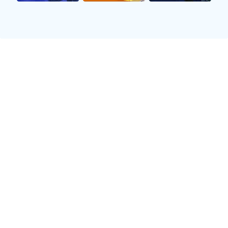
此外，球队在社区活动中的积极参与，也为塑造正
面的体育形象提供了机会。通过组织青少年培训
营、慈善赛事等，他们能够有效地传播健康向上的
体育价值观。然而，如果这种行为被视为单纯的商
业宣传，那么它原本应该具备的教育意义也会受到
质疑。因此，对于如何平衡竞技与商业之间的关
系，是值得进一步思考的问题。
2、商业利益驱动
近年来，随着市场经济的发展，香港足球明星队逐
渐形成了一套独特的商业运作模式。通过高水平比
赛吸引赞助商，这支球队不仅提升了自身品牌价
值，还为整个联赛注入了新的活力。这种模式无疑
是成功的，因为它帮助俱乐部获得更多资金，用于
改善基础设施和提升球员待遇。
然而，这一切并非没有代价。在追逐商业利益的过