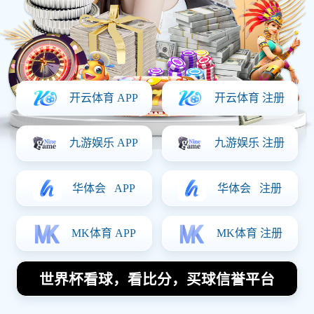
2025-12-01 11:32:21
在香港足球的发展历程中，足球明星队的出现成为
了一个引人关注的话题。该球队不仅汇聚了众多球
星，还因其商业运作模式而引发了广泛的争议与反
思。本文将从体育精神、商业利益、社会影响以及
未来发展四个方面，对“香港足球明星队引发的争议
与反思：体育精神与商业利益的碰撞”进行深入探
讨。在体育精神方面，我们将分析这支球队如何影
响年轻球员对足球运动的热爱及追求；在商业利益
上，我们会讨论球队如何通过品牌合作和赞助商吸
引资金；社会影响部分则会探讨这一现象对香港足
球文化的促进与阻碍；最后，未来发展的讨论将展
望球队可能采取的新方向，以及应对当前问题的方
法。通过这些分析，希望能够更全面地理解香港足
球明星队所带来的复杂性及其深远意义。
1、体育精神的传承